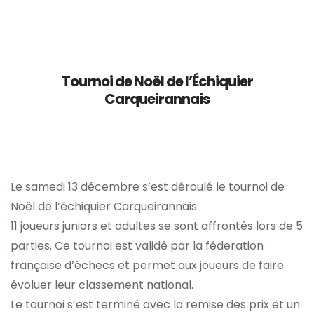
Accueil
Tournoi de Noël de l’Échiquier
Présentation
Carqueirannais
Tarifs et inscription
Evènements
Le samedi 13 décembre s’est déroulé le tournoi de
Contact et localisation
Noël de l’échiquier Carqueirannais
11 joueurs juniors et adultes se sont affrontés lors de 5
parties. Ce tournoi est validé par la féderation
française d’échecs et permet aux joueurs de faire
évoluer leur classement national.
Le tournoi s’est terminé avec la remise des prix et un