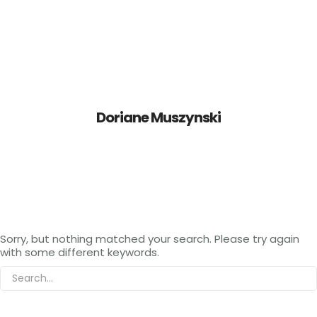
Accueil
Présentation
Doriane Muszynski
Tarifs et inscription
Evènements
Contact et localisation
Sorry, but nothing matched your search. Please try again
with some different keywords.